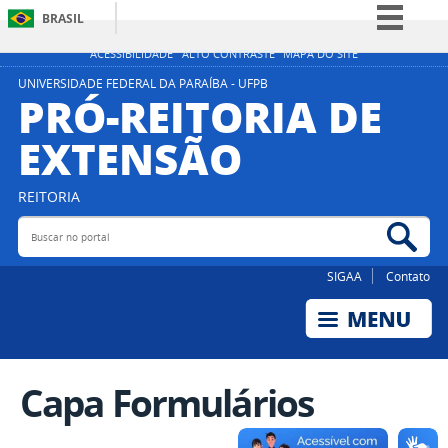
BRASIL
Simplifique!
ACESSIBILIDADE
ALTO CONTRASTE
MAPA DO SITE
Comunica BR
UNIVERSIDADE FEDERAL DA PARAÍBA - UFPB
PRÓ-REITORIA DE
Participe
EXTENSÃO
Acesso à informação
Legislação
REITORIA
Canais
Buscar no portal
Bus
SIGAA
Contato
Capa Formulários