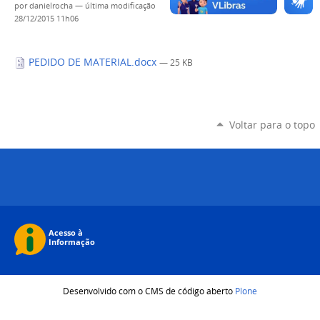
por
danielrocha
—
última modificação
28/12/2015 11h06
PEDIDO DE MATERIAL.docx
— 25 KB
Voltar para o topo
Desenvolvido com o CMS de código aberto
Plone