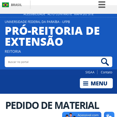
BRASIL
Simplifique!
ACESSIBILIDADE
ALTO CONTRASTE
MAPA DO SITE
Comunica BR
UNIVERSIDADE FEDERAL DA PARAÍBA - UFPB
PRÓ-REITORIA DE
Participe
EXTENSÃO
Acesso à informação
Legislação
REITORIA
Canais
Buscar no portal
Bus
SIGAA
Contato
PEDIDO DE MATERIAL