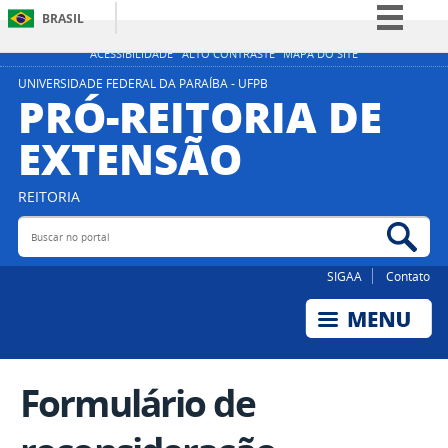
BRASIL
Simplifique!
ACESSIBILIDADE
ALTO CONTRASTE
MAPA DO SITE
Comunica BR
UNIVERSIDADE FEDERAL DA PARAÍBA - UFPB
PRÓ-REITORIA DE
Participe
EXTENSÃO
Acesso à informação
Legislação
REITORIA
Canais
Buscar no portal
Bus
SIGAA
Contato
Formulário de