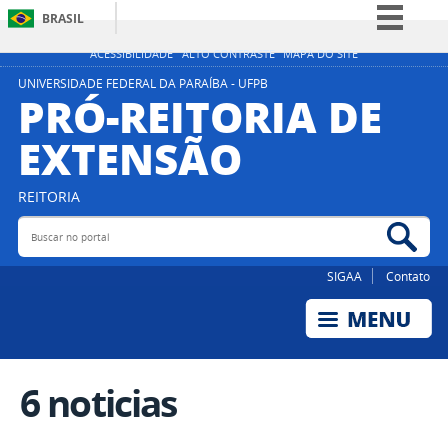
BRASIL
Simplifique!
ACESSIBILIDADE
ALTO CONTRASTE
MAPA DO SITE
Comunica BR
UNIVERSIDADE FEDERAL DA PARAÍBA - UFPB
PRÓ-REITORIA DE
Participe
EXTENSÃO
Acesso à informação
Legislação
REITORIA
Canais
Buscar no portal
Bus
SIGAA
Contato
6 noticias