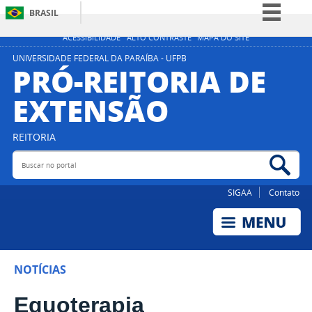
BRASIL
Simplifique!
ACESSIBILIDADE
ALTO CONTRASTE
MAPA DO SITE
Comunica BR
UNIVERSIDADE FEDERAL DA PARAÍBA - UFPB
PRÓ-REITORIA DE
Participe
EXTENSÃO
Acesso à informação
Legislação
REITORIA
Canais
Buscar no portal
Bus
SIGAA
Contato
NOTÍCIAS
Equoterapia