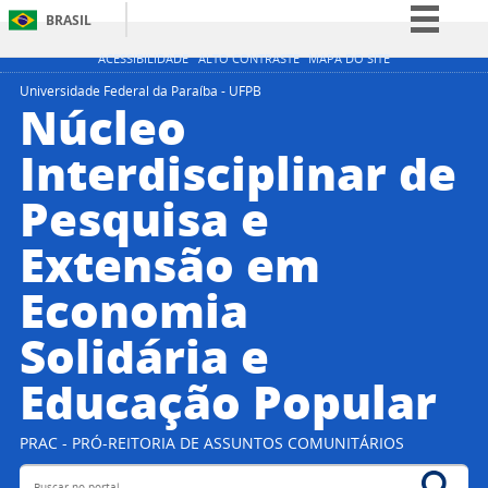
BRASIL
Simplifique!
ACESSIBILIDADE
ALTO CONTRASTE
MAPA DO SITE
Comunica BR
Universidade Federal da Paraíba - UFPB
Núcleo
Participe
Interdisciplinar de
Acesso à informação
Pesquisa e
Legislação
Canais
Extensão em
Economia
Solidária e
Educação Popular
PRAC - PRÓ-REITORIA DE ASSUNTOS COMUNITÁRIOS
Buscar no portal
Bus