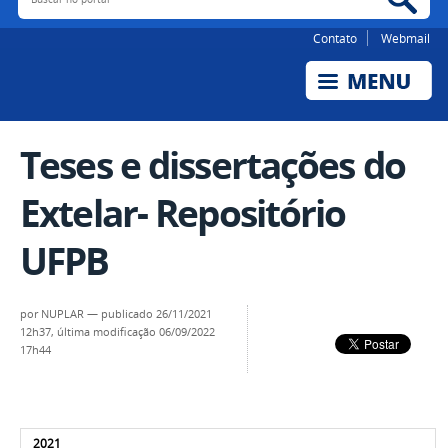
Contato
Webmail
Teses e dissertações do
Extelar- Repositório
UFPB
por
NUPLAR
—
publicado
26/11/2021
12h37,
última modificação
06/09/2022
17h44
2021