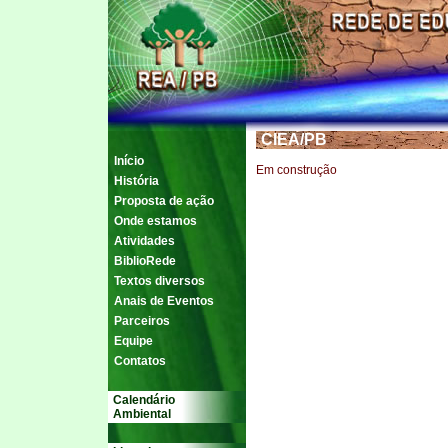
CIEA/PB
Início
Em construção
História
Proposta de ação
Onde estamos
Atividades
BiblioRede
Textos diversos
Anais de Eventos
Parceiros
Equipe
Contatos
Calendário
Ambiental