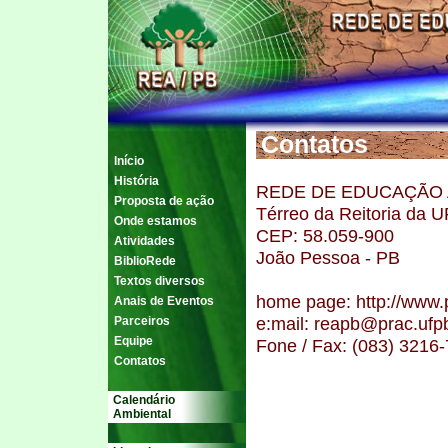
Contatos
Início
História
REDE DE EDUCAÇÃO A
Proposta de ação
Térreo da Reitoria da U
Onde estamos
CEP: 58.059-900
Atividades
João Pessoa - PB
BiblioRede
Textos diversos
home page:
http://www.
Anais de Eventos
e:mail: reapb@prac.ufp
Parceiros
Equipe
Fone / Fax: (083) 3216
Contatos
Calendário
Ambiental