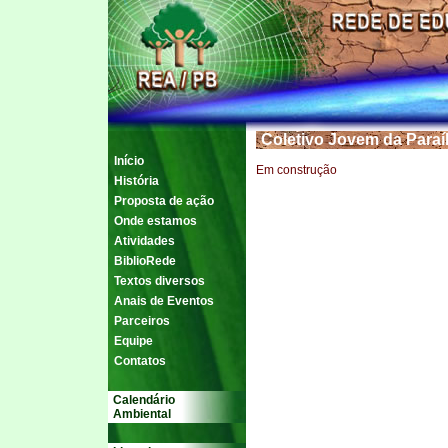
Coletivo Jovem da Paraí
Início
Em construção
História
Proposta de ação
Onde estamos
Atividades
BiblioRede
Textos diversos
Anais de Eventos
Parceiros
Equipe
Contatos
Calendário
Ambiental