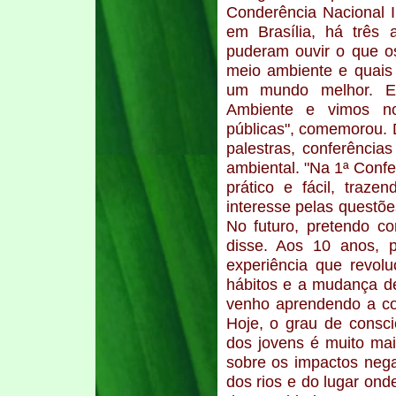
Conderência Nacional I
em Brasília, há três
puderam ouvir o que o
meio ambiente e quais
um mundo melhor. En
Ambiente e vimos no
públicas", comemorou. 
palestras, conferência
ambiental. "Na 1ª Conf
prático e fácil, traz
interesse pelas questõ
No futuro, pretendo co
disse. Aos 10 anos, p
experiência que revol
hábitos e a mudança d
venho aprendendo a co
Hoje, o grau de consc
dos jovens é muito mai
sobre os impactos nega
dos rios e do lugar ond