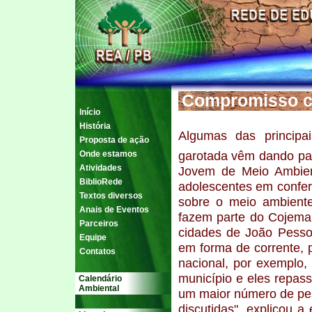
Compromisso c
Início
História
Algumas das principa
Proposta de ação
garotada vêm dando par
Onde estamos
Atividades
Jovem de Meio Ambien
BiblioRede
adolescentes em confer
Textos diversos
sobre o meio ambiente
Anais de Eventos
fazem parte do Cojema
Parceiros
cidades de João Pesso
Equipe
em forma de corrente, 
Contatos
nacional, por exemplo,
município e eles repas
Calendário
Ambiental
um maior número de pe
discutidas", explicou 