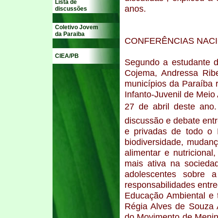
Lista de
anos.
discussões
Coletivo Jovem
da Paraiba
CONFERÊNCIAS NACI
CIEA/PB
Segundo a estudante d
Cojema, Andressa Ribe
municípios da Paraíba 
Infanto-Juvenil de Meio 
27 de abril deste ano
discussão e debate entr
e privadas de todo o
biodiversidade, mudança
alimentar e nutricional
mais ativa na sociedad
adolescentes sobre a
responsabilidades entre
Educação Ambiental e t
Régia Alves de Souza 
do Movimento de Menin