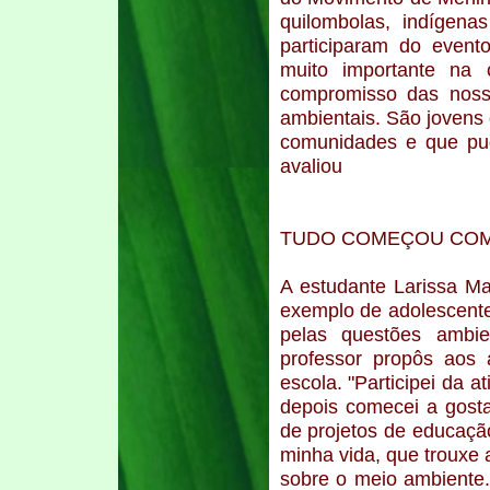
quilombolas, indígen
participaram do event
muito importante na 
compromisso das noss
ambientais. São jovens
comunidades e que pud
avaliou
TUDO COMEÇOU COM 
A estudante Larissa M
exemplo de adolescent
pelas questões ambi
professor propôs aos 
escola. "Participei da 
depois comecei a gostar
de projetos de educaçã
minha vida, que trouxe
sobre o meio ambiente