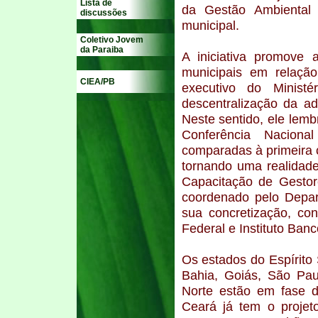
Lista de
da Gestão Ambiental 
discussões
municipal.
Coletivo Jovem
da Paraiba
A iniciativa promove 
municipais em relação
CIEA/PB
executivo do Ministé
descentralização da a
Neste sentido, ele lemb
Conferência Nacion
comparadas à primeira 
tornando uma realidade
Capacitação de Gestor
coordenado pelo Depar
sua concretização, co
Federal e Instituto Ban
Os estados do Espírito
Bahia, Goiás, São Pa
Norte estão em fase d
Ceará já tem o projet