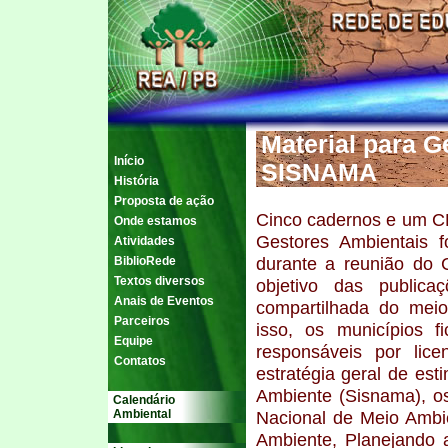
Material para G
Início
SISNAMA
História
Proposta de ação
Cinco cadernos e um C
Onde estamos
Gestores Ambientais f
Atividades
durante a reunião do
BiblioRede
Textos diversos
objetivo das public
Anais de Eventos
compartilhada do meio
Parceiros
isso, os municípios 
Equipe
responsáveis por lic
Contatos
estratégia geral de est
Ambiente (Sisnama), os
Calendário
Ambiental
Nacional de Meio Ambi
Ambiente, Planejando a